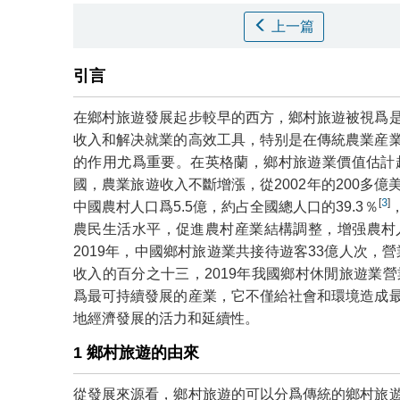
上一篇
引言
在鄉村旅遊發展起步較早的西方，鄉村旅遊被視爲
收入和解决就業的高效工具，特别是在傳統農業産
的作用尤爲重要。在英格蘭，鄉村旅遊業價值估計超過
國，農業旅遊收入不斷增漲，從2002年的200多億美
[
3
]
中國農村人口爲5.5億，約占全國總人口的39.3％
農民生活水平，促進農村産業結構調整，增强農村
2019年，中國鄉村旅遊業共接待遊客33億人次，
收入的百分之十三，2019年我國鄉村休閒旅遊業營
爲最可持續發展的産業，它不僅給社會和環境造成
地經濟發展的活力和延續性。
1 鄉村旅遊的由來
從發展來源看，鄉村旅遊的可以分爲傳統的鄉村旅