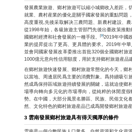
發展農業旅遊、鄉村旅遊可以縮小城鄉收入差距，
就業、農村産業的優化是關乎國家發展的重點問題
高度重視,先後采取解决三農問題、新農村建設、
從1998年始，各級旅遊主管部門先後出臺政策推動
[
9
]
國鄉村經濟和社會發展的一種手段。
2019年中
業的提昇提出了更高、更具體的要求。2019年中
並會同國家發展改革委推出首批320個全國鄉村旅
1000億元意向性信用額度，用於支持鄉村旅遊産品
在鄉村旅遊快速發展、鄉村旅遊常態化的今天，鄉
以當地、周邊居民爲主要的消費對象。爲持續吸引
然成爲保持區域旅遊持續發展的關鍵，這就迫使鄉
場導向轉向多元化的市場導向，從純粹的休閒度假
勢。在中國，大部分風景名勝區、民族、民俗文化
然、文化特色的鄉村旅遊産品已成爲開發鄉村旅遊
3 雲南發展鄉村旅遊具有得天獨厚的條件
雲南是一個少數民族人口衆多、自然資源和文化資源