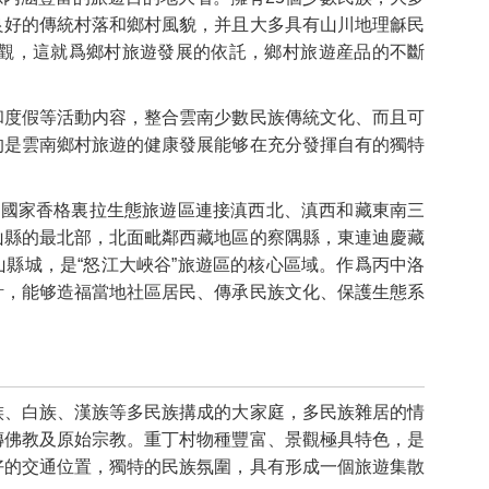
良好的傳統村落和鄉村風貌，并且大多具有山川地理龢民
觀，這就爲鄉村旅遊發展的依託，鄉村旅遊産品的不斷
和度假等活動内容，整合雲南少數民族傳統文化、而且可
的是雲南鄉村旅遊的健康發展能够在充分發揮自有的獨特
。
是國家香格裏拉生態旅遊區連接滇西北、滇西和藏東南三
山縣的最北部，北面毗鄰西藏地區的察隅縣，東連迪慶藏
縣城，是“怒江大峽谷”旅遊區的核心區域。作爲丙中洛
計，能够造福當地社區居民、傳承民族文化、保護生態系
族、白族、漢族等多民族搆成的大家庭，多民族雜居的情
傳佛教及原始宗教。重丁村物種豐富、景觀極具特色，是
好的交通位置，獨特的民族氛圍，具有形成一個旅遊集散