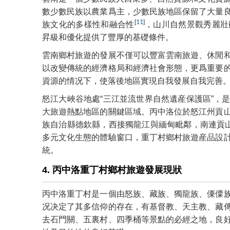
數少數民族以農業爲主，少數民族地區保留了大量
[
11
]
族文化的多樣性和融合性
，山川自然景觀秀麗壯
昇級和優化提供了豐厚的基礎條件。
雲南鄉村旅遊的發展不僅可以豐富雲南旅遊、休閒
以改變傳統的經濟格局和經濟社會形態，更爲重要
資源的情况下，使落後地區實現自我發展自我完善
怒江大峽谷地處“三江並流世界自然遺産保護區”，
大旅遊熱點地區的關鍵區域。丙中洛位於怒江州貢
族自治縣德欽縣，西接獨龍江與緬甸毗鄰，南連貢山
多元文化生態的體驗窗口，重丁村鄉村旅遊産品設
統。
4. 丙中洛重丁村鄉村旅遊發展現狀
丙中洛重丁村是一個由怒族、藏族、獨龍族、傈僳
况决定了其多信仰的存在，有基督教、天主教、藏
去石門關、五裏村、四季桶等景點的必經之地，良