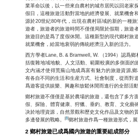
業革命以後，以一些來自農村的城市居民以回老家
假日，這種旅遊活動對當地的經濟發展、就業機會
源於20世紀80年代，出現在農村區域的新的一種
遊者，旅遊者的旅遊時間不僅僅局限於假期，旅遊
旅遊目的是爲了度假休閒。這種新型的現代鄉村旅
就業機會，給當地衰弱的傳統經濟注入新的活力。
西方學者Lane, B. & Bramwell, W. （1
括復雜地域地貌、人文活動、範圍較廣的多側面的
文内涵才使得荒蕪山地成爲富有魅力的旅遊資源,
有各自不同的生活和生産方式、社會制度，從而對
爲遊客提供娱樂、興趣和放鬆休閒而進行的全部活
鄉村旅遊不僅僅是基於農場的旅遊，還包含了多方
假、探險、體育健康、狩獵、垂釣、教育、文化藝
决於地理資源，自然景觀和歷史文化作品及文物的
[
8
]
多邊發展的戰略。
鄉村旅遊作爲一種旅遊形式，展
2 鄉村旅遊已成爲國内旅遊的重要組成部分