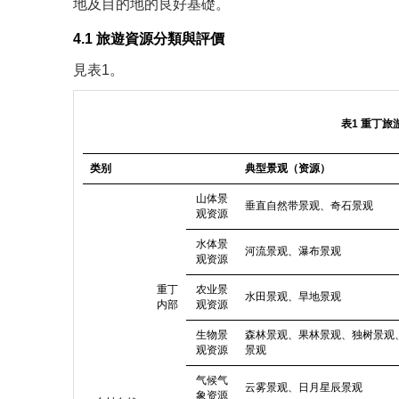
地及目的地的良好基礎。
4.1 旅遊資源分類與評價
見
表1
。
表1 重丁
类别
典型景观（资源）
山体景
垂直自然带景观、奇石景观
观资源
水体景
河流景观、瀑布景观
观资源
重丁
农业景
水田景观、旱地景观
内部
观资源
生物景
森林景观、果林景观、独树景观
观资源
景观
气候气
云雾景观、日月星辰景观
象资源