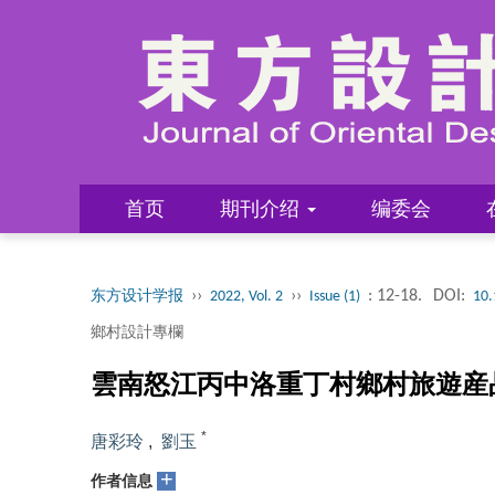
首页
期刊介绍
编委会
››
››
: 12-18.
DOI:
东方设计学报
2022, Vol. 2
Issue (1)
10.
鄉村設計專欄
雲南怒江丙中洛重丁村鄉村旅遊産
*
唐彩玲
,
劉玉
+
作者信息