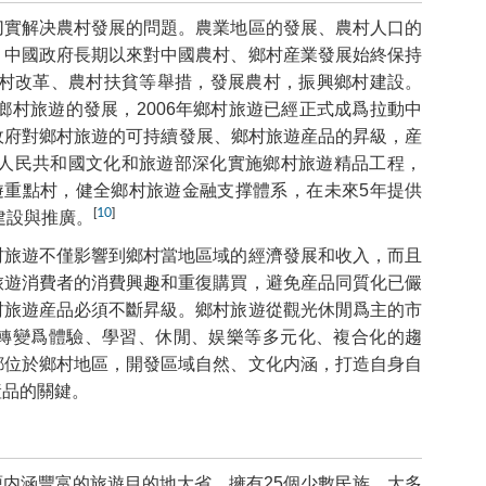
切實解决農村發展的問題。農業地區的發展、農村人口的
，中國政府長期以來對中國農村、鄉村産業發展始終保持
農村改革、農村扶貧等舉措，發展農村，振興鄉村建設。
鄉村旅遊的發展，2006年鄉村旅遊已經正式成爲拉動中
國政府對鄉村旅遊的可持續發展、鄉村旅遊産品的昇級，産
華人民共和國文化和旅遊部深化實施鄉村旅遊精品工程，
遊重點村，健全鄉村旅遊金融支撑體系，在未來5年提供
[
10
]
建設與推廣。
村旅遊不僅影響到鄉村當地區域的經濟發展和收入，而且
旅遊消費者的消費興趣和重復購買，避免産品同質化已儼
村旅遊産品必須不斷昇級。鄉村旅遊從觀光休閒爲主的市
轉變爲體驗、學習、休閒、娱樂等多元化、複合化的趨
都位於鄉村地區，開發區域自然、文化内涵，打造自身自
産品的關鍵。
内涵豐富的旅遊目的地大省。擁有25個少數民族，大多