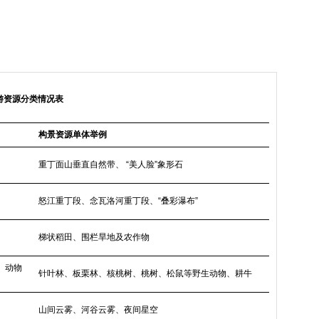
旅游资源分类情况表
构景资源单体举例
重丁面山垂直自然带、 “美人脸”象形石
怒江重丁段、念瓦洛河重丁段、“叠彩瀑布”
梯状稻田、围栏旱地及农作物
、动物
针叶林、板栗林、核桃树、桃树、松鼠等野生动物、耕牛
山间云雾、河谷云雾、夜间星空