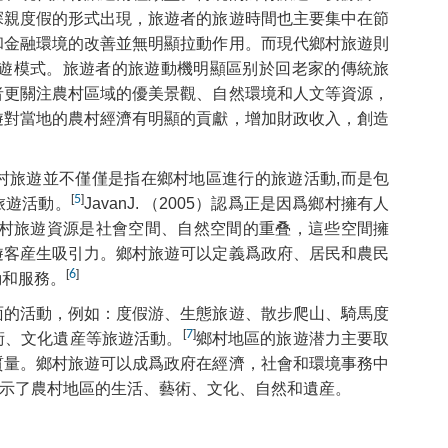
探親度假的形式出現，旅遊者的旅遊時間也主要集中在節
和金融環境的改善並無明顯拉動作用。而現代鄉村旅遊則
旅遊模式。旅遊者的旅遊動機明顯區别於回老家的傳統旅
者更關注農村區域的優美景觀、自然環境和人文等資源，
遊對當地的農村經濟有明顯的貢獻，增加財政收入，創造
994）認爲鄉村旅遊並不僅僅是指在鄉村地區進行的旅遊活動,而是包
[
5
]
旅遊活動。
JavanJ. （2005）認爲正是因爲鄉村擁有人
鄉村旅遊資源是社會空間、自然空間的重叠，這些空間擁
遊客産生吸引力。鄉村旅遊可以定義爲政府、居民和農民
[
6
]
動和服務。
面的活動，例如：度假游、生態旅遊、散步爬山、騎馬度
[
7
]
術、文化遺産等旅遊活動。
鄉村地區的旅遊潜力主要取
質量。鄉村旅遊可以成爲政府在經濟，社會和環境事務中
示了農村地區的生活、藝術、文化、自然和遺産。