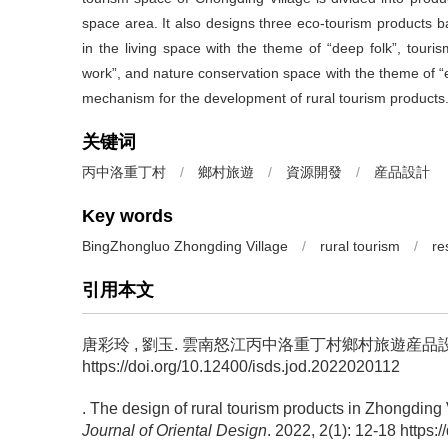
space area. It also designs three eco-tourism products b
in the living space with the theme of “deep folk”, tour
work”, and nature conservation space with the theme of “
mechanism for the development of rural tourism products
关键词
丙中洛重丁村
/
鄉村旅遊
/
資源開發
/
産品設計
Key words
BingZhongluo Zhongding Village
/
rural tourism
/
re
引用本文
唐彩玲
,
劉玉
.
雲南怒江丙中洛重丁村鄉村旅遊産品設
https://doi.org/10.12400/isds.jod.2022020112
.
The design of rural tourism products in Zhongding
Journal of Oriental Design
. 2022, 2(1): 12-18 https