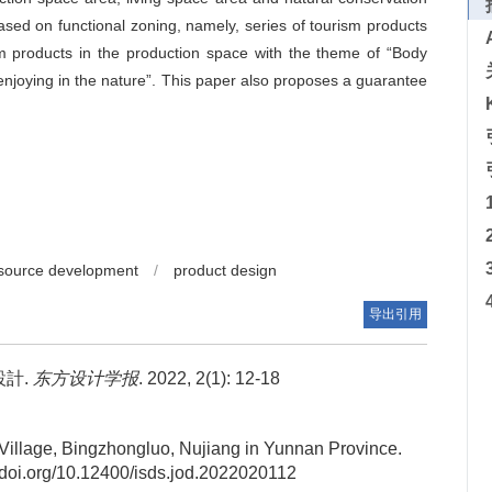
ased on functional zoning, namely, series of tourism products
ism products in the production space with the theme of “Body
enjoying in the nature”. This paper also proposes a guarantee
.
source development
/
product design
导出引用
計.
东方设计学报
. 2022, 2(1): 12-18
 Village, Bingzhongluo, Nujiang in Yunnan Province.
://doi.org/10.12400/isds.jod.2022020112