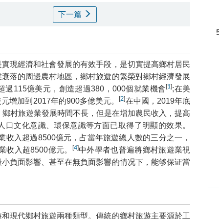
下一篇
是實現經濟和社會發展的有效手段，是切實提高鄉村居民
業衰落的周邊農村地區，鄉村旅遊的繁榮對鄉村經濟發展
[
1
]
115億美元，創造超過380，000個就業機會
;在美
[
2
]
元增加到2017年的900多億美元。
在中國，2019年底
，鄉村旅遊業發展時間不長，但是在增加農民收入，提高
人口文化意識、環保意識等方面已取得了明顯的效果。
營業收入超過8500億元，占當年旅遊總人數的三分之一，
[
4
]
業收入超8500億元。
中外學者也普遍將鄉村旅遊業視
最小負面影響、甚至在無負面影響的情况下，能够保证當
遊和現代鄉村旅遊兩種類型。傳統的鄉村旅遊主要源於工