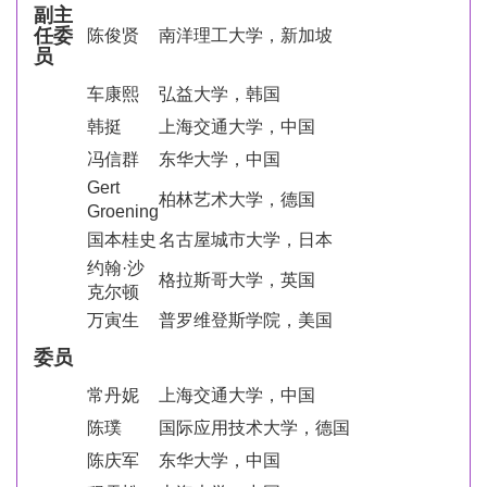
副主
任委
陈俊贤
南洋理工大学，新加坡
员
车康熙
弘益大学，韩国
韩挺
上海交通大学，中国
冯信群
东华大学，中国
Gert
柏林艺术大学，德国
Groening
国本桂史
名古屋城市大学，日本
约翰·沙
格拉斯哥大学，英国
克尔顿
万寅生
普罗维登斯学院，美国
委员
常丹妮
上海交通大学，中国
陈璞
国际应用技术大学，德国
陈庆军
东华大学，中国